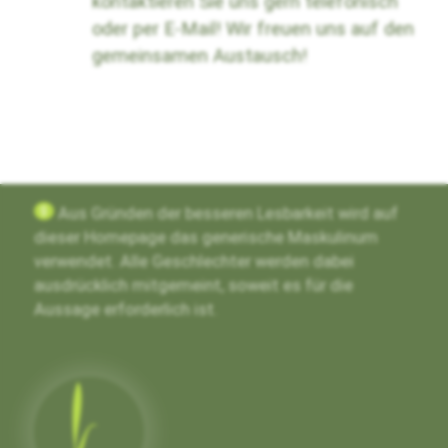
kontaktieren Sie uns gern telefonisch
oder per E-Mail! Wir freuen uns auf den
gemeinsamen Austausch!
g
Aus Gründen der besseren Lesbarkeit wird auf
dieser Homepage das generische Maskulinum
verwendet. Alle Geschlechter werden dabei
ausdrücklich mitgemeint, soweit es für die
Aussage erforderlich ist.