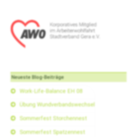
Neueste Blog-Beiträge
Work-Life-Balance EH 08
Übung Wundverbandswechsel
Sommerfest Storchennest
Sommerfest Spatzennest