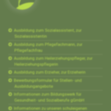
Ausbildung zum Sozialassistent, zur
Sozialassistentin
Ausbildung zum Pfegefachmann, zur
Pflegefachfrau
Ausbildung zum Heilerziehungspfleger, zur
Heilerziehungspflegerin
Ausbildung zum Erzieher, zur Erzieherin
Bewerbungsformular für Stellen- und
Ausbildungangebote
Informationen zum Bildungswerk für
Gesundheit- und Sozialberufe gGmbH
Informationen zu unseren schuleigenen