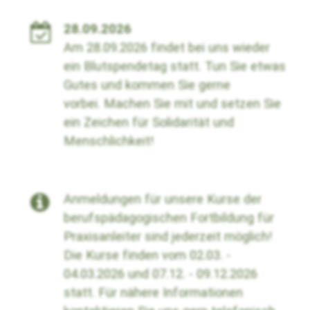
28.09.2026
Am 28.09.2026 findet bei uns wieder
ein Blutspendetag statt. Tun Sie etwas
Gutes und kommen Sie gerne
vorbei.
Machen Sie mit und setzen Sie
ein Zeichen für Solidarität und
Menschlichkeit!
Anmeldungen für unsere Kurse der
berufspädagogischen Fortbildung für
Praxisanleiter sind jederzeit möglich!
Die Kurse finden vom 02.03. -
04.03.2026 und 07.12. - 09.12.2026
statt. Für nähere Informationen