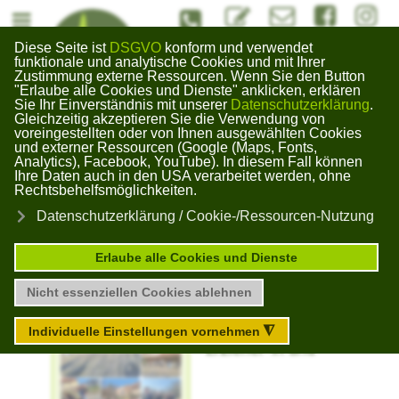
#Kontaktformuar
info@bildungswerk-kai
#Bildungswerk
#Bildun
Diese Seite ist
DSGVO
konform und verwendet
Bildungswerk
funktionale und analytische Cookies und mit Ihrer
Zustimmung externe Ressourcen. Wenn Sie den Button
Gera Kaimberg
"Erlaube alle Cookies und Dienste" anklicken, erklären
×
Sie Ihr Einverständnis mit unserer
Datenschutzerklärung
.
Gleichzeitig akzeptieren Sie die Verwendung von
voreingestellten oder von Ihnen ausgewählten Cookies
und externer Ressourcen (Google (Maps, Fonts,
Unser Blog zu aktuellen Themen
Analytics), Facebook, YouTube). In diesem Fall können
Ihre Daten auch in den USA verarbeitet werden, ohne
Rechtsbehelfsmöglichkeiten.
Bewegung pur!
Datenschutzerklärung / Cookie-/Ressourcen-Nutzung
Erlaube alle Cookies und Dienste
Abgelaufen
Nicht essenziellen Cookies ablehnen
Heute haben die
Schüler*innen zum*r
Individuelle Einstellungen vornehmen
◮
Erzieher*in und