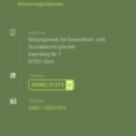
Wohnmöglichkeiten
Adresse
Bildungswerk für Gesundheit- und
Sozialberufe gGmbH
Kaimberg Nr. 1
07551 Gera
Telefon
(0365) 31273
Telefax
0365 / 55231810