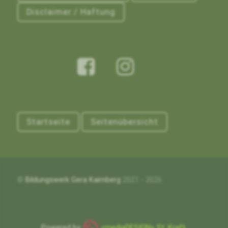
Disclaimer / Haftung
Startseite
Seitenübersicht
©
Bildungswerk Gera Kaimberg
2021 - 2026
Powered by
<mediaDESIGN> St. Kraft,