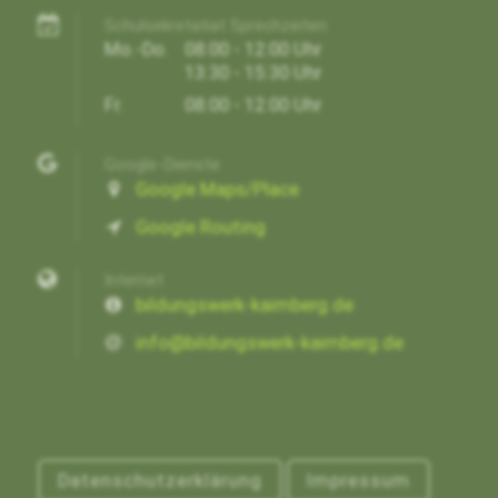
Schulsekretatiat Sprechzeiten
Mo.-Do.
08:00 - 12:00 Uhr
13:30 - 15:30 Uhr
Fr.
08:00 - 12:00 Uhr
Google-Dienste
Google Maps/Place
Google Routing
Internet
bildungswerk-kaimberg.de
info@bildungswerk-kaimberg.de
Datenschutzerklärung
Impressum