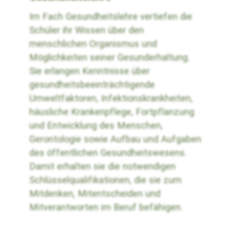
Im Fach Gesundheitslehre vertiefen die
Schüler ihr Wissen über den
menschlichen Organismus und
Möglichkeiten seiner Gesunderhaltung.
Sie erlangen Kenntnisse über
gesundheitsbeeinträchtigende
Umweltfaktoren, Infektionskrankheiten,
häusliche Krankenpflege, Fortpflanzung
und Entwicklung des Menschen,
Gerontologie sowie Aufbau und Aufgaben
des öffentlichen Gesundheitswesens.
Damit erhalten sie die notwendigen
Schlüsselqualifikationen, die sie zum
Mitdenken, Mitentscheiden und
Mitverantworten im Beruf befähigen.