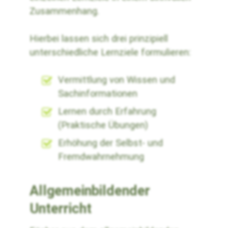
Zusammenhang.
Hierbei lassen sich drei prinzipiell
unterschiedliche Lernziele formulieren:
Vermittlung von Wissen und
Sachinformationen
Lernen durch Erfahrung
(Praktische Übungen)
Erhöhung der Selbst- und
Fremdwahrnehmung
Allgemeinbildender
Unterricht