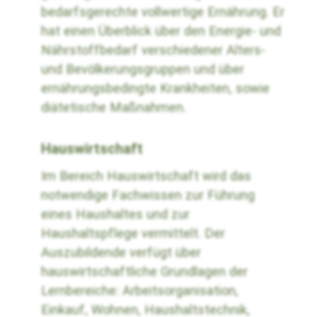
bedarfsgerechte vollwertige Ernährung. Er
hat einen Überblick über den Energie- und
Nährstoffbedarf verschiedener Alters-
und Bevölkerungsgruppen und über
ernährungsbedingte Krankheiten, sowie
diätetische Maßnahmen.
Hauswirtschaft
Im Bereich Hauswirtschaft wird das
notwendige Fachwissen zur Führung
eines Haushaltes und zur
Haushaltspflege vermittelt. Der
Auszubildende verfügt über
hauswirtschaftliche Grundlagen der
Lernbereiche: Arbeitsorganisation,
Einkauf, Wohnen, Haushaltstechnik,