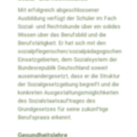
Mit erfolgreich abgeschlossener
Ausbildung verfügt der Schüler im Fach
Sozial- und Rechtskunde über ein solides
Wissen über das Berufsbild und die
Berufstätigkeit. Er hat sich mit den
sozialpflegerischen/sozialpädagogischen
Einsatzgebieten, dem Sozialsystem der
Bundesrepublik Deutschland soweit
auseinandergesetzt, dass er die Struktur
der Sozialgesetzgebung begreift und die
konkreten Ausgestaltungsmöglichkeiten
des Sozialstaatsauftrages des
Grundgesetzes für seine zukünftige
Berufspraxis erkennt.
Gesundheitslehre