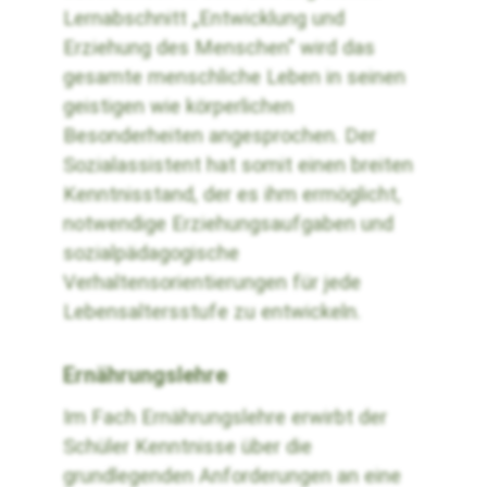
Lernabschnitt „Entwicklung und
Erziehung des Menschen" wird das
gesamte menschliche Leben in seinen
geistigen wie körperlichen
Besonderheiten angesprochen. Der
Sozialassistent hat somit einen breiten
Kenntnisstand, der es ihm ermöglicht,
notwendige Erziehungsaufgaben und
sozialpädagogische
Verhaltensorientierungen für jede
Lebensaltersstufe zu entwickeln.
Ernährungslehre
Im Fach Ernährungslehre erwirbt der
Schüler Kenntnisse über die
grundlegenden Anforderungen an eine