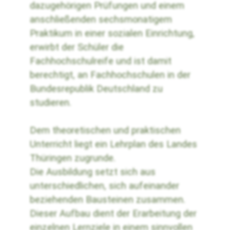
dazugehörigen Prüfungen und einem
anschließenden sechsmonatigem
Praktikum in einer sozialen Einrichtung,
erwirbt der Schüler die
Fachhochschulreife und ist damit
berechtigt, an Fachhochschulen in der
Bundesrepublik Deutschland zu
studieren.
Dem theoretischen und praktischen
Unterricht liegt ein Lehrplan des Landes
Thüringen zugrunde.
Die Ausbildung setzt sich aus
unterschiedlichen, sich aufeinander
beziehenden Bausteinen zusammen.
Dieser Aufbau dient der Erarbeitung der
einzelnen Lernziele in einem sinnvollen