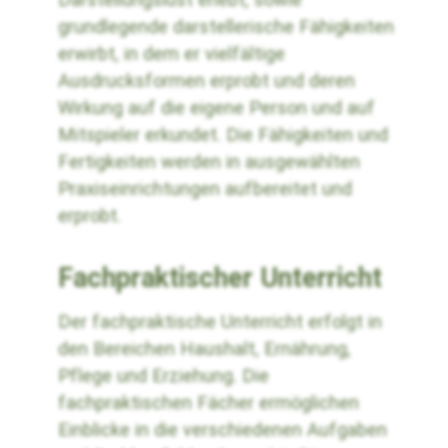
grundlegende darstellerische Fähigkeiten
erwirbt, in dem er vielfältige
Ausdrucksformen erprobt und deren
Wirkung auf die eigene Person und auf
Mitspieler erkundet. Die Fähigkeiten und
Fertigkeiten werden in ausgewählten
Praxiseinrichtungen aufbereitet und
erprobt.
Fachpraktischer Unterricht
Der fachpraktische Unterricht erfolgt in
den Bereichen Haushalt, Ernährung,
Pflege und Erziehung. Die
fachpraktischen Fächer ermöglichen
Einblicke in die verschiedenen Aufgaben