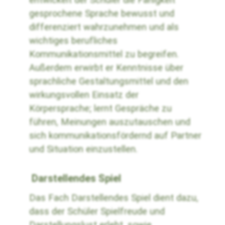
gesprochene Sprache bewusst und
differenziert wahrzunehmen und als
wichtiges berufliches
Kommunikationsmittel zu begreifen.
Außerdem erwirbt er Kenntnisse über
sprachliche Gestaltungsmittel und den
wirkungsvollen Einsatz der
Körpersprache; lernt Gespräche zu
führen, Meinungen auszutauschen und
sich kommunikationsfördernd auf Partner
und Situation einzustellen.
Darstellendes Spiel
Das Fach Darstellendes Spiel dient dazu,
dass der Schüler Spielfreude und
Darstellungslust erlebt, sowie