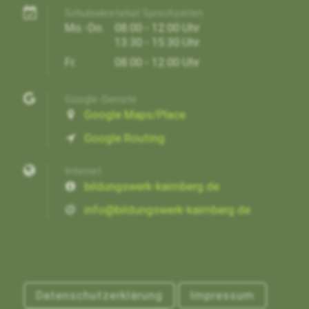
Schulsekretatiat Sprechzeiten
Mo.-Do.
08:00 - 12:00 Uhr
13:30 - 15:30 Uhr
Fr.
08:00 - 12:00 Uhr
Google-Dienste
Google Maps/Place
Google Routing
Internet
bildungswerk-kaimberg.de
info@bildungswerk-kaimberg.de
Datenschutzerklärung
Impressum