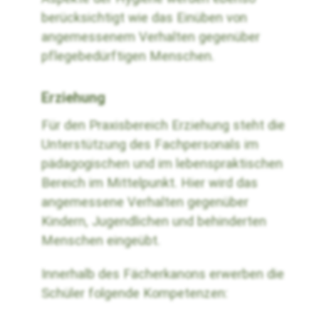
berücksichtigt wie das Einüben von
angemessenem Verhalten gegenüber
pflegebedürftigen Menschen.
Erziehung
Für den Praxisbereich Erziehung steht die
Unterstützung des Fachpersonals im
pädagogischen und im lebenspraktischen
Bereich im Mittelpunkt. Hier wird das
angemessene Verhalten gegenüber
Kindern, Jugendlichen und behinderten
Menschen eingeübt.
Innerhalb des Fächerkanons erwerben die
Schüler folgende Kompetenzen: