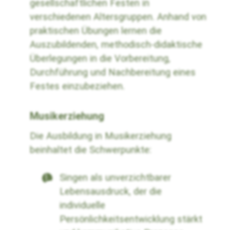
gesellschaftlichen Festen in
verschiedenen Altersgruppen. Anhand von
praktischen Übungen lernen die
Auszubildenden, methodisch-didaktische
Überlegungen in die Vorbereitung,
Durchführung und Nachbereitung eines
Festes einzubeziehen.
Musikerziehung
Die Ausbildung in Musikerziehung
beinhaltet die Schwerpunkte:
Singen als unverzichtbarer
Lebensausdruck, der die
individuelle
Persönlichkeitsentwicklung stärkt