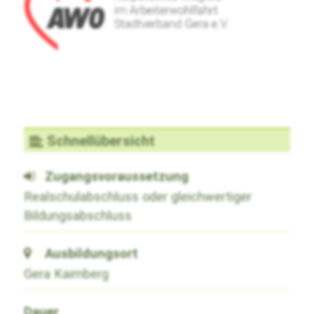
Schnellübersicht
Zugangsvoraussetzung
Realschulabschluss oder gleichwertiger
Bildungsabschluss
Ausbildungsort
Gera Kaimberg
Dauer