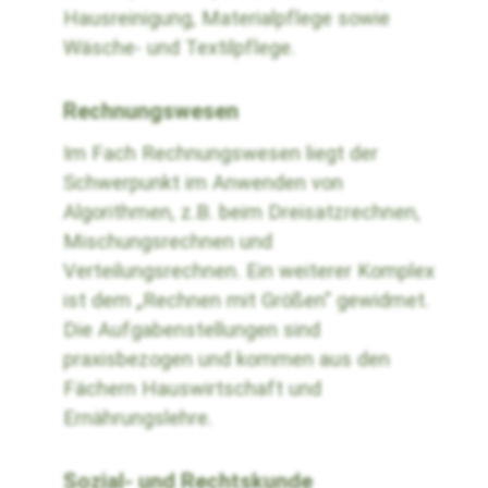
Hausreinigung, Materialpflege sowie
Wäsche- und Textilpflege.
Rechnungswesen
Im Fach Rechnungswesen liegt der
Schwerpunkt im Anwenden von
Algorithmen, z.B. beim Dreisatzrechnen,
Mischungsrechnen und
Verteilungsrechnen. Ein weiterer Komplex
ist dem „Rechnen mit Größen" gewidmet.
Die Aufgabenstellungen sind
praxisbezogen und kommen aus den
Fächern Hauswirtschaft und
Ernährungslehre.
Sozial- und Rechtskunde