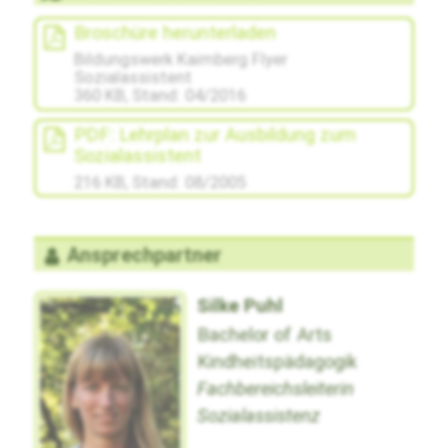
Broschüre herunterladen
Bildungswerk Kaimberg Flyer
Sozialassistent
360 KB, Stand: 04/2016
PDF: Lehrplan zur Ausbildung zum
Sozialassistent
216 KB, Stand: 08/2005
Ansprechpartner
Silke Puhl
Bachelor of Arts
Kindheitspädagogik
Fachbereichsleiterin
Sozialassistenz