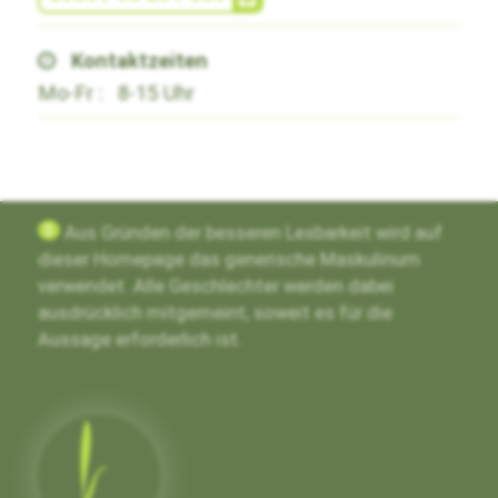
Kontaktzeiten
Mo-Fr :
8-15 Uhr
g
Aus Gründen der besseren Lesbarkeit wird auf
dieser Homepage das generische Maskulinum
verwendet. Alle Geschlechter werden dabei
ausdrücklich mitgemeint, soweit es für die
Aussage erforderlich ist.