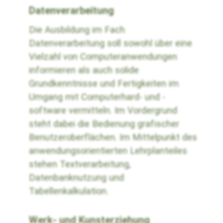
Datenverarbeitung
Die Ausbildung im Fach
Datenverarbeitung soll sowohl über eine
Vielzahl von Computeranwendungen
informieren als auch solide
Grundkenntnisse und Fertigkeiten im
Umgang mit Computerhard- und -
software vermitteln. Im Vordergrund
steht dabei die Bedienung grafischer
Benutzeroberflächen. Im Mittelpunkt des
anwendungsorientierten Lehrplanteiles
stehen Textverarbeitung,
Datenbanknutzung und
Tabellenkalkulation.
Werk- und Kunsterziehung