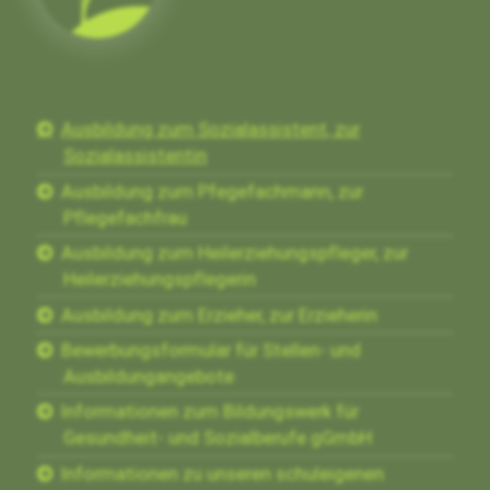
Ausbildung zum Sozialassistent, zur
Sozialassistentin
Ausbildung zum Pfegefachmann, zur
Pflegefachfrau
Ausbildung zum Heilerziehungspfleger, zur
Heilerziehungspflegerin
Ausbildung zum Erzieher, zur Erzieherin
Bewerbungsformular für Stellen- und
Ausbildungangebote
Informationen zum Bildungswerk für
Gesundheit- und Sozialberufe gGmbH
Informationen zu unseren schuleigenen