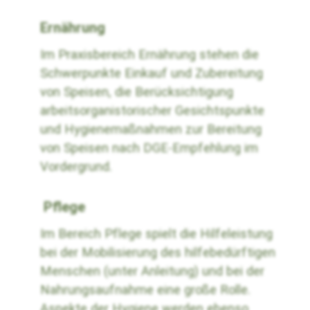
Ernährung
Im Praxisbereich Ernährung stehen die
Schwerpunkte Einkauf und Zubereitung
von Speisen, die Berücksichtigung
arbeitsorganistorischer Gesichtspunkte
und Hygienemaßnahmen zur Bereitung
von Speisen nach DGE-Empfehlung im
Vordergrund.
Pflege
Im Bereich Pflege spielt die Hilfeleistung
bei der Mobilisierung des hilfebedürftigen
Menschen (unter Anleitung) und bei der
Nahrungsaufnahme eine große Rolle.
Aspekte der Hygiene werden ebenso