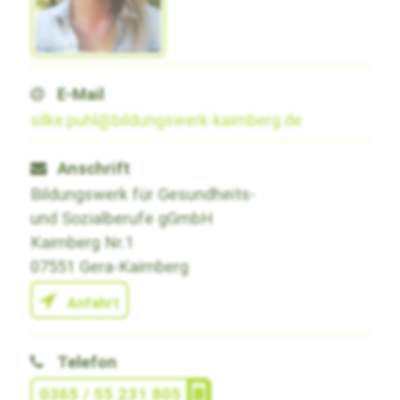
E-Mail
silke.puhl@bildungswerk-kaimberg.de
Anschrift
Bildungswerk für Gesundheits-
und Sozialberufe gGmbH
Kaimberg Nr.1
07551 Gera-Kaimberg
Anfahrt
Telefon
0365 / 55 231 805