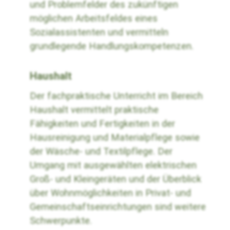
und Problemfelder des zukünftigen
möglichen Arbeitsfeldes eines
Sozialassistenten und vermitteln
grundlegende Handlungskompetenzen.
Haushalt
Der fachpraktische Unterricht im Bereich
Haushalt vermittelt praktische
Fähigkeiten und Fertigkeiten in der
Hausreinigung und Materialpflege sowie
der Wäsche- und Textilpflege. Der
Umgang mit ausgewählten elektrischen
Groß- und Kleingeräten und der Überblick
über Wohnmöglichkeiten in Privat- und
Gemeinschaftseinrichtungen sind weitere
Schwerpunkte.