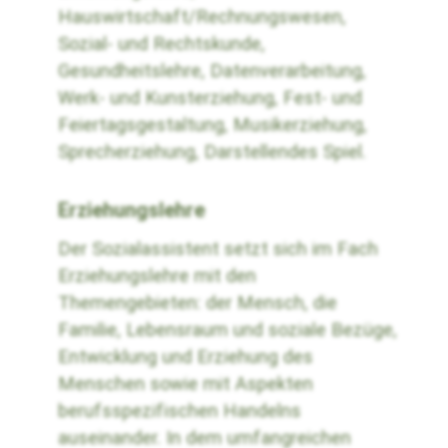
Hauswirtschaft/Rechnungswesen,
Sozial- und Rechtskunde,
Gesundheitslehre, Datenverarbeitung,
Werk- und Kunsterziehung, Fest- und
Feiertagsgestaltung, Musikerziehung,
Sprecherziehung, Darstellendes Spiel.
Erziehungslehre
Der Sozialassistent setzt sich im Fach
Erziehungslehre mit den
Themengebieten: der Mensch, die
Familie, Lebensraum und soziale Bezüge,
Entwicklung und Erziehung des
Menschen sowie mit Aspekten
berufsspezifischen Handelns
auseinander. In dem umfangreichen