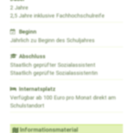
2 Jahre
2,5 Jahre inklusive Fachhochschulreife
Beginn
Jährlich zu Beginn des Schuljahres
Abschluss
Staatlich geprüfter Sozialassistent
Staatlich geprüfte Sozialassistentin
Internatsplatz
Verfügbar ab 100 Euro pro Monat direkt am
Schulstandort
Informationsmaterial