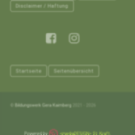
Disclaimer / Haftung
Startseite
Seitenübersicht
©
Bildungswerk Gera Kaimberg
2021 - 2026
Powered by
<mediaDESIGN> St. Kraft,