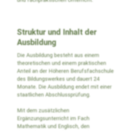
Struktur und Inhalt der
Ausbildung
Die Ausbildung besteht aus einem
theoretischen und einem praktischen
Anteil an der Höheren Berufsfachschule
des Bildungswerkes und dauert 24
Monate. Die Ausbildung endet mit einer
staatlichen Abschlussprüfung.
Mit dem zusätzlichen
Ergänzungsunterricht im Fach
Mathematik und Englisch, den