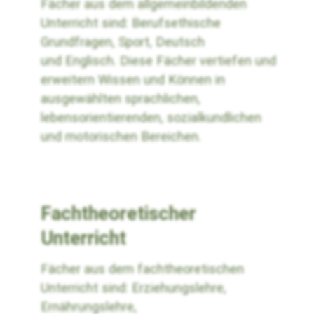
Fächer aus dem allgemeinbildenden
Unterricht sind: Berufsethische
Grundfragen, Sport, Deutsch
und Englisch. Diese Fächer vertiefen und
erweitern Wissen und Können in
ausgewählten sprachlichen,
lebensorientierenden, sozialkundlichen
und motorischen Bereichen.
Fachtheoretischer
Unterricht
Fächer aus dem fachtheoretischen
Unterricht sind: Erziehungslehre,
Ernährungslehre,