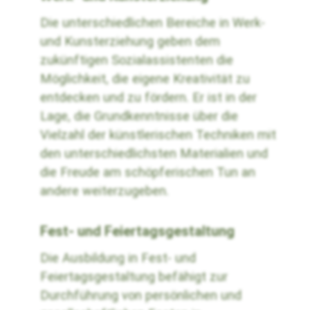
Die unterschiedlichen Bereiche in Werk-
und Kunsterziehung geben dem
zukünftigen Sozialassistenten die
Möglichkeit, die eigene Kreativität zu
entdecken und zu fördern. Er ist in der
Lage, die Grundkenntnisse über die
Vielzahl der künstlerischen Techniken mit
den unterschiedlichsten Materialien und
die Freude am schöpferischen Tun an
andere weiterzugeben.
Fest- und Feiertagsgestaltung
Die Ausbildung in Fest- und
Feiertagsgestaltung befähigt zur
Durchführung von persönlichen und