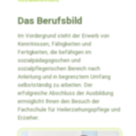
Das Berufsbild
Im Vordergrund steht der Erwerb von
Kenntnissen, Fähigkeiten und
Fertigkeiten, die befähigen im
sozialpädagogischen und
sozialpflegerischen Bereich nach
Anleitung und in begrenztem Umfang
selbstständig zu arbeiten. Der
erfolgreiche Abschluss der Ausbildung
ermöglicht Ihnen den Besuch der
Fachschule für Heilerziehungspflege und
Erzieher.