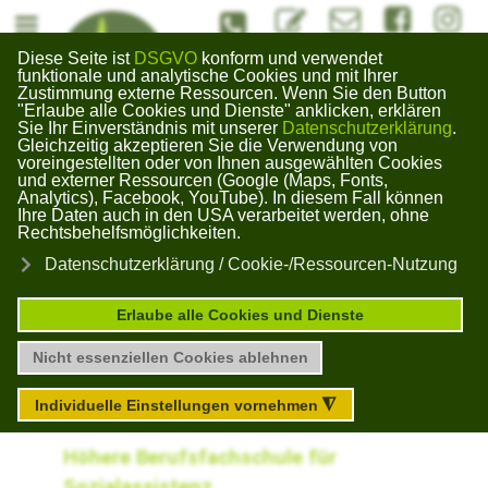
#Kontaktformuar
info@bildungswerk-kai
#Bildungswerk
#Bildun
Diese Seite ist
DSGVO
konform und verwendet
Bildungswerk
funktionale und analytische Cookies und mit Ihrer
Zustimmung externe Ressourcen. Wenn Sie den Button
Gera Kaimberg
"Erlaube alle Cookies und Dienste" anklicken, erklären
×
Sie Ihr Einverständnis mit unserer
Datenschutzerklärung
.
Gleichzeitig akzeptieren Sie die Verwendung von
voreingestellten oder von Ihnen ausgewählten Cookies
und externer Ressourcen (Google (Maps, Fonts,
Analytics), Facebook, YouTube). In diesem Fall können
Die Ausbildung
Ihre Daten auch in den USA verarbeitet werden, ohne
Rechtsbehelfsmöglichkeiten.
Datenschutzerklärung / Cookie-/Ressourcen-Nutzung
zum staatlich
Erlaube alle Cookies und Dienste
anerkannten
Nicht essenziellen Cookies ablehnen
Sozialassistent
Individuelle Einstellungen vornehmen
◮
Höhere Berufsfachschule für
Sozialassistenz