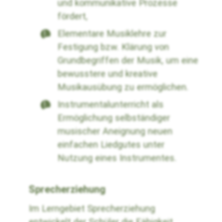
und kommunikative Prozesse
fördert,
Elementare Musiklehre zur
Festigung bzw. Klärung von
Grundbegriffen der Musik, um eine
bewusstere und kreative
Musikausübung zu ermöglichen.
Instrumentalunterricht als
Ermöglichung selbständiger
musischer Aneignung neuen
einfachen Liedgutes unter
Nutzung eines Instrumentes.
Sprecherziehung
Im Lerngebiet Sprecherziehung
entwickelt der Schüler die Fähigkeit