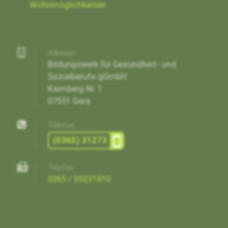
Wohnmöglichkeiten
Adresse
Bildungswerk für Gesundheit- und
Sozialberufe gGmbH
Kaimberg Nr. 1
07551 Gera
Telefon
(0365) 31273
Telefax
0365 / 55231810