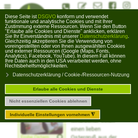
#Kontaktformuar
info@bildungswerk-kai
#Bildungswerk
#Bildun
Diese Seite ist
DSGVO
konform und verwendet
Bildungswerk
funktionale und analytische Cookies und mit Ihrer
Zustimmung externe Ressourcen. Wenn Sie den Button
Gera Kaimberg
"Erlaube alle Cookies und Dienste" anklicken, erklären
×
Sie Ihr Einverständnis mit unserer
Datenschutzerklärung
.
Gleichzeitig akzeptieren Sie die Verwendung von
voreingestellten oder von Ihnen ausgewählten Cookies
und externer Ressourcen (Google (Maps, Fonts,
Unser Blog zu aktuellen Themen
Analytics), Facebook, YouTube). In diesem Fall können
Ihre Daten auch in den USA verarbeitet werden, ohne
Rechtsbehelfsmöglichkeiten.
Frohe Ostern 2024!
Datenschutzerklärung / Cookie-/Ressourcen-Nutzung
Erlaube alle Cookies und Dienste
Abgelaufen
Nicht essenziellen Cookies ablehnen
Heute erhielten alle
Kollegen*innen und
Individuelle Einstellungen vornehmen
◮
Mitarbeiter*innen
einen lieben
Ostergruß aus der
Frohe Ostern