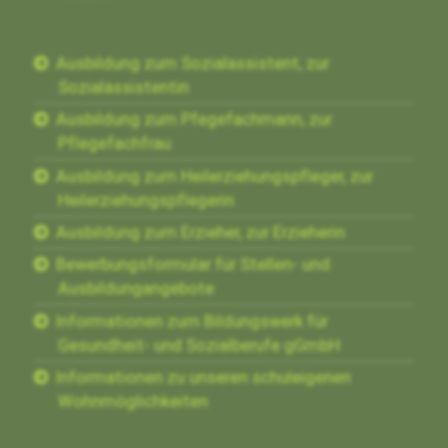
Ausbildung zum Sozialassistent, zur
Sozialassistentin
Ausbildung zum Pfegefachmann, zur
Pflegefachfrau
Ausbildung zum Heilerziehungspfleger, zur
Heilerziehungspflegerin
Ausbildung zum Erzieher, zur Erzieherin
Bewerbungsformular für Stellen- und
Ausbildungangebote
Informationen zum Bildungswerk für
Gesundheit- und Sozialberufe gGmbH
Informationen zu unseren schuleigenen
Wohnmöglichkeiten