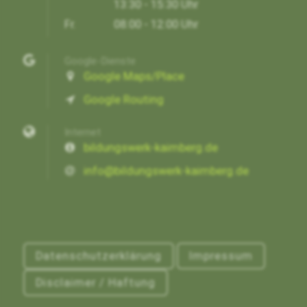
13:30 - 15:30 Uhr
Fr.
08:00 - 12:00 Uhr
Google-Dienste
Google Maps/Place
Google Routing
Internet
bildungswerk-kaimberg.de
info@bildungswerk-kaimberg.de
Datenschutzerklärung
Impressum
Disclaimer / Haftung