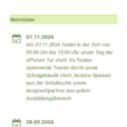
Newsticker
07.11.2026
Am 07.11.2026 findet in der Zeit von
09:30 Uhr bis 13:00 Uhr unser Tag der
offenen Tür statt. Es finden
spannende Touren durch unser
Schulgebäude statt, leckere Speisen
aus der Schulküche sowie
Ansprechpartner aus jedem
Ausbildungsbereich.
28.09.2026