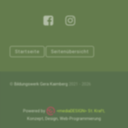
Startseite
Seitenübersicht
©
Bildungswerk Gera Kaimberg
2021 - 2026
Powered by
<mediaDESIGN> St. Kraft,
Konzept, Design, Web-Programmierung