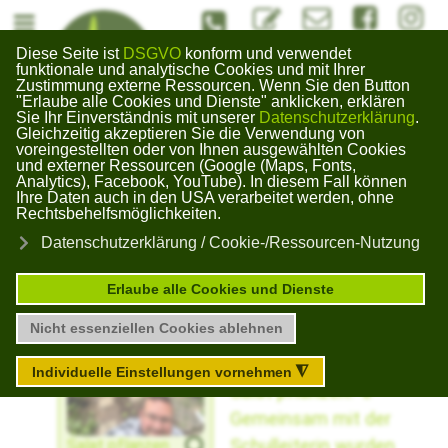
#Kontaktformuar
info@bildungswerk-kai
#Bildungswerk
#Bildun
Diese Seite ist
DSGVO
konform und verwendet
Bildungswerk
funktionale und analytische Cookies und mit Ihrer
Zustimmung externe Ressourcen. Wenn Sie den Button
Gera Kaimberg
"Erlaube alle Cookies und Dienste" anklicken, erklären
×
Sie Ihr Einverständnis mit unserer
Datenschutzerklärung
.
Gleichzeitig akzeptieren Sie die Verwendung von
voreingestellten oder von Ihnen ausgewählten Cookies
und externer Ressourcen (Google (Maps, Fonts,
Unser Blog zu aktuellen Themen
Analytics), Facebook, YouTube). In diesem Fall können
Ihre Daten auch in den USA verarbeitet werden, ohne
Rechtsbehelfsmöglichkeiten.
Salat pflanzen
Datenschutzerklärung / Cookie-/Ressourcen-Nutzung
Erlaube alle Cookies und Dienste
Abgelaufen
Nicht essenziellen Cookies ablehnen
Heute hieß es
nochmal fleißig
Individuelle Einstellungen vornehmen
◮
Salat pflanzen. 🥬
Gemeinsam mit der
Schulleiterin wurden
Salat pflanzen