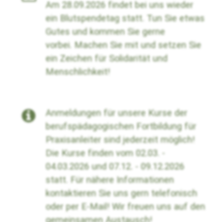
Am 28.09.2026 findet bei uns wieder
ein Blutspendetag statt. Tun Sie etwas
Gutes und kommen Sie gerne
vorbei.
Machen Sie mit und setzen Sie
ein Zeichen für Solidarität und
Menschlichkeit!
Anmeldungen für unsere Kurse der
berufspädagogischen Fortbildung für
Praxisanleiter sind jederzeit möglich!
Die Kurse finden vom 02.03. -
04.03.2026 und 07.12. - 09.12.2026
statt. Für nähere Informationen
kontaktieren Sie uns gern telefonisch
oder per E-Mail! Wir freuen uns auf den
gemeinsamen Austausch!