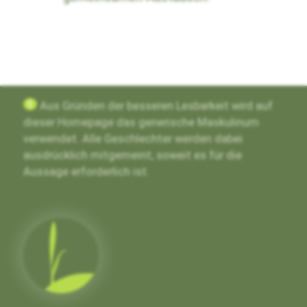
g
Aus Gründen der besseren Lesbarkeit wird auf
dieser Homepage das generische Maskulinum
verwendet. Alle Geschlechter werden dabei
ausdrücklich mitgemeint, soweit es für die
Aussage erforderlich ist.