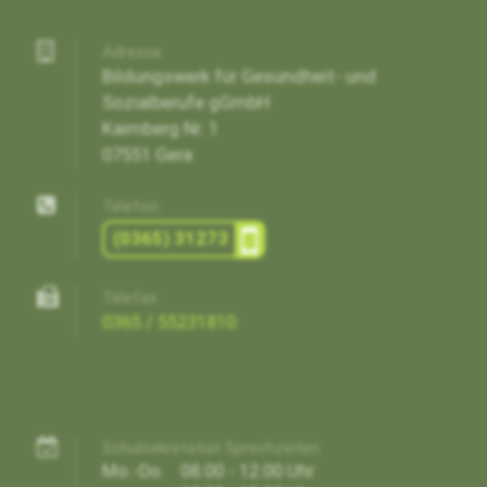
Adresse
Bildungswerk für Gesundheit- und
Sozialberufe gGmbH
Kaimberg Nr. 1
07551 Gera
Telefon
(0365) 31273
Telefax
0365 / 55231810
Schulsekretatiat Sprechzeiten
Mo.-Do.
08:00 - 12:00 Uhr