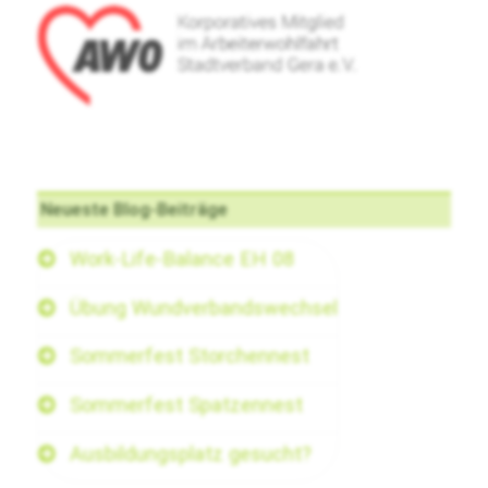
Neueste Blog-Beiträge
Work-Life-Balance EH 08
Übung Wundverbandswechsel
Sommerfest Storchennest
Sommerfest Spatzennest
Ausbildungsplatz gesucht?