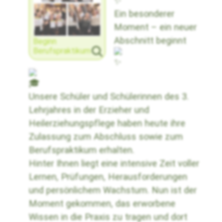
Ein besonderer
Moment – ein neuer
Abschnitt beginnt
Beginn
Berufspraktikum
Unsere Schüler und Schülerinnen des 3.
Lehrjahres in der Erzieher und
Heilerziehungspflege haben heute ihre
Zulassung zum Abschluss sowie zum
Berufspraktikum erhalten.
Hinter Ihnen liegt eine intensive Zeit voller
Lernen, Prüfungen, Herausforderungen
und persönlichem Wachstum. Nun ist der
Moment gekommen, das erworbene
Wissen in die Praxis zu tragen und dort