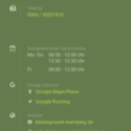
Telefax
0365 / 55231810
Schulsekretatiat Sprechzeiten
Mo.-Do.
08:00 - 12:00 Uhr
13:30 - 15:30 Uhr
Fr.
08:00 - 12:00 Uhr
Google-Dienste
Google Maps/Place
Google Routing
Internet
bildungswerk-kaimberg.de