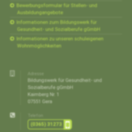
Bewerbungsformular für Stellen- und
Ausbildungangebote
Informationen zum Bildungswerk für
Gesundheit- und Sozialberufe gGmbH
Informationen zu unseren schuleigenen
Wohnmöglichkeiten
Adresse
Bildungswerk für Gesundheit- und
Sozialberufe gGmbH
Kaimberg Nr. 1
07551 Gera
Telefon
(0365) 31273