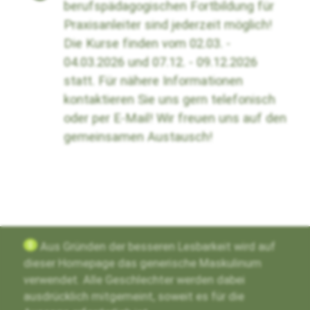
berufspädagogischen Fortbildung für
Praxisanleiter sind jederzeit möglich!
Die Kurse finden vom 02.03. -
04.03.2026 und 07.12. - 09.12.2026
statt. Für nähere Informationen
kontaktieren Sie uns gern telefonisch
oder per E-Mail! Wir freuen uns auf den
gemeinsamen Austausch!
g
Aus Gründen der besseren Lesbarkeit wird auf
dieser Homepage das generische Maskulinum
verwendet. Alle Geschlechter werden dabei
ausdrücklich mitgemeint, soweit es für die