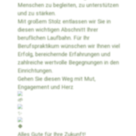
Menschen zu begleiten, zu unterstützen
und zu stärken.
Mit großem Stolz entlassen wir Sie in
diesen wichtigen Abschnitt Ihrer
beruflichen Laufbahn. Für Ihr
Berufspraktikum wünschen wir Ihnen viel
Erfolg, bereichernde Erfahrungen und
zahlreiche wertvolle Begegnungen in den
Einrichtungen.
Gehen Sie diesen Weg mit Mut,
Engagement und Herz
Alles Gute für Ihre Zukunft!