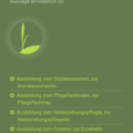
Aussage erforderlich ist.
Ausbildung zum Sozialassistent, zur
Sozialassistentin
Ausbildung zum Pfegefachmann, zur
Pflegefachfrau
Ausbildung zum Heilerziehungspfleger, zur
Heilerziehungspflegerin
Ausbildung zum Erzieher, zur Erzieherin