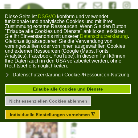
#Kontaktformuar
info@bildungswerk-kai
#Bildungswerk
#Bildun
Diese Seite ist
DSGVO
konform und verwendet
Bildungswerk
funktionale und analytische Cookies und mit Ihrer
Zustimmung externe Ressourcen. Wenn Sie den Button
Gera Kaimberg
"Erlaube alle Cookies und Dienste" anklicken, erklären
×
Sie Ihr Einverständnis mit unserer
Datenschutzerklärung
.
Gleichzeitig akzeptieren Sie die Verwendung von
voreingestellten oder von Ihnen ausgewählten Cookies
und externer Ressourcen (Google (Maps, Fonts,
Unser Blog zu aktuellen Themen
Analytics), Facebook, YouTube). In diesem Fall können
Ihre Daten auch in den USA verarbeitet werden, ohne
Rechtsbehelfsmöglichkeiten.
Beginn
Datenschutzerklärung / Cookie-/Ressourcen-Nutzung
Berufspraktikum
Erlaube alle Cookies und Dienste
Nicht essenziellen Cookies ablehnen
Abgelaufen
Individuelle Einstellungen vornehmen
◮