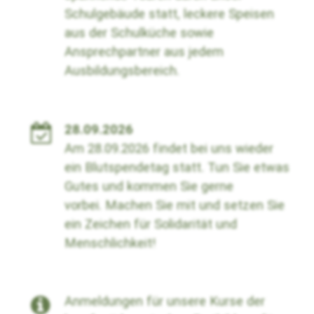
Schulgebäude statt, leckere Speisen
aus der Schulküche sowie
Ansprechpartner aus jedem
Ausbildungsbereich.
28.09.2026
Am 28.09.2026 findet bei uns wieder
ein Blutspendetag statt. Tun Sie etwas
Gutes und kommen Sie gerne
vorbei.
Machen Sie mit und setzen Sie
ein Zeichen für Solidarität und
Menschlichkeit!
Anmeldungen für unsere Kurse der