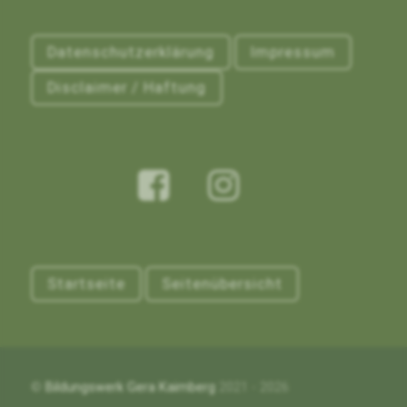
Datenschutzerklärung
Impressum
Disclaimer / Haftung
Startseite
Seitenübersicht
©
Bildungswerk Gera Kaimberg
2021 - 2026