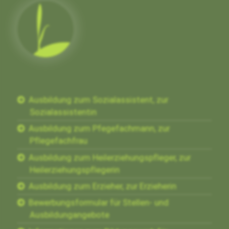
Ausbildung zum Sozialassistent, zur
Sozialassistentin
Ausbildung zum Pfegefachmann, zur
Pflegefachfrau
Ausbildung zum Heilerziehungspfleger, zur
Heilerziehungspflegerin
Ausbildung zum Erzieher, zur Erzieherin
Bewerbungsformular für Stellen- und
Ausbildungangebote