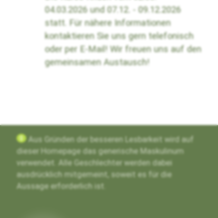
04.03.2026 und 07.12. - 09.12.2026
statt. Für nähere Informationen
kontaktieren Sie uns gern telefonisch
oder per E-Mail! Wir freuen uns auf den
gemeinsamen Austausch!
g
Aus Gründen der besseren Lesbarkeit wird auf
dieser Homepage das generische Maskulinum
verwendet. Alle Geschlechter werden dabei
ausdrücklich mitgemeint, soweit es für die
Aussage erforderlich ist.