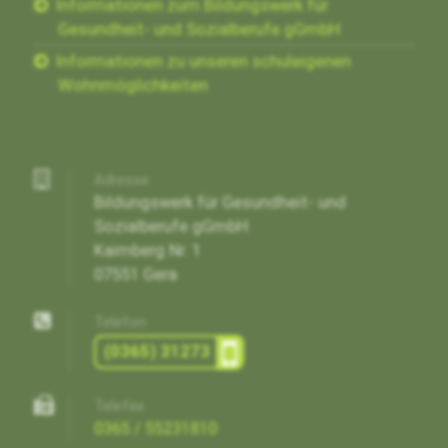
Informationen zum Bildungswerk für
Gesundheit- und Sozialberufe gGmbH
Informationen zu unseren schuleigenen
Wohnmöglichkeiten
Adresse
Bildungswerk für Gesundheit- und
Sozialberufe gGmbH
Kaimberg Nr. 1
07551 Gera
Telefon
(0365) 31273
Telefax
0365 / 55231810