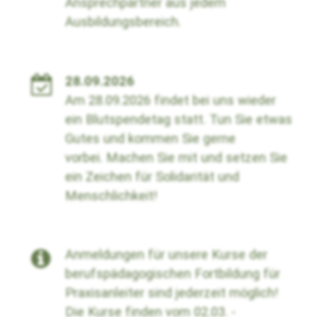
Ansprechpartner aus jedem
Ausbildungsbereich.
28.09.2026
Am 28.09.2026 findet bei uns wieder
ein Blutspendetag statt. Tun Sie etwas
Gutes und kommen Sie gerne
vorbei.
Machen Sie mit und setzen Sie
ein Zeichen für Solidarität und
Menschlichkeit!
Anmeldungen für unsere Kurse der
berufspädagogischen Fortbildung für
Praxisanleiter sind jederzeit möglich!
Die Kurse finden vom 02.03. -