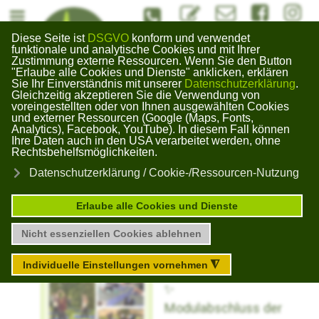
#Kontaktformuar
info@bildungswerk-kai
#Bildungswerk
#Bildun
Diese Seite ist
DSGVO
konform und verwendet
Bildungswerk
funktionale und analytische Cookies und mit Ihrer
Zustimmung externe Ressourcen. Wenn Sie den Button
Gera Kaimberg
"Erlaube alle Cookies und Dienste" anklicken, erklären
×
Sie Ihr Einverständnis mit unserer
Datenschutzerklärung
.
Gleichzeitig akzeptieren Sie die Verwendung von
voreingestellten oder von Ihnen ausgewählten Cookies
und externer Ressourcen (Google (Maps, Fonts,
Unser Blog zu aktuellen Themen
Analytics), Facebook, YouTube). In diesem Fall können
Ihre Daten auch in den USA verarbeitet werden, ohne
Rechtsbehelfsmöglichkeiten.
Modulabschluss
Datenschutzerklärung / Cookie-/Ressourcen-Nutzung
Hep 31
Erlaube alle Cookies und Dienste
Nicht essenziellen Cookies ablehnen
Abgelaufen
Individuelle Einstellungen vornehmen
◮
Modulabschluss der