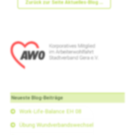
Zurück zur Seite Aktuelles-Blog ...
Neueste Blog-Beiträge
Work-Life-Balance EH 08
Übung Wundverbandswechsel