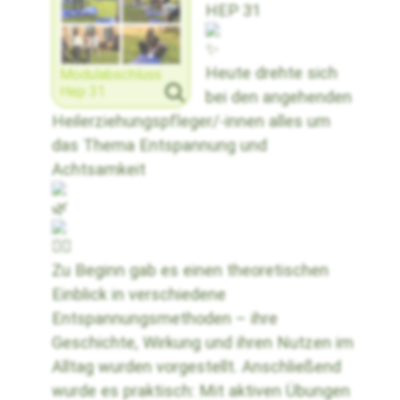
HEP 31
Heute drehte sich
Modulabschluss
Hep 31
bei den angehenden
Heilerziehungspfleger/-innen alles um
das Thema Entspannung und
Achtsamkeit
Zu Beginn gab es einen theoretischen
Einblick in verschiedene
Entspannungsmethoden – ihre
Geschichte, Wirkung und ihren Nutzen im
Alltag wurden vorgestellt. Anschließend
wurde es praktisch: Mit aktiven Übungen