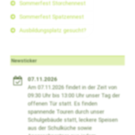
Sommerfest Storchennest
Sommerfest Spatzennest
Ausbildungsplatz gesucht?
Newsticker
07.11.2026
Am 07.11.2026 findet in der Zeit von
09:30 Uhr bis 13:00 Uhr unser Tag der
offenen Tür statt. Es finden
spannende Touren durch unser
Schulgebäude statt, leckere Speisen
aus der Schulküche sowie