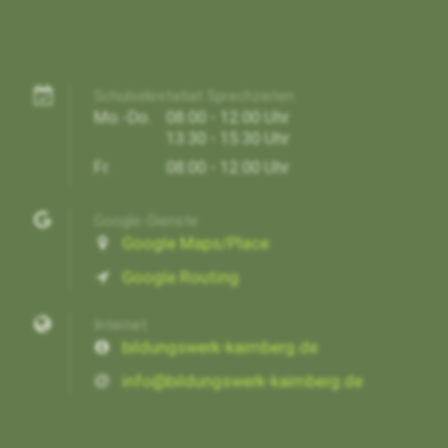
Schulsekretatiat Sprechzeiten
Mo.-Do.
08:00 - 12:00 Uhr
13:30 - 15:30 Uhr
Fr.
08:00 - 12:00 Uhr
Google-Dienste
Google Maps/Place
Google Routing
Internet
bildungswerk-kaimberg.de
info@bildungswerk-kaimberg.de